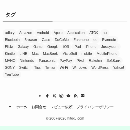
リ
ー
タグ
adiary
Amazon
Android
Apple
Application
ATOK
au
Bluetooth
Browser
Case
DoCoMo
Earphone
eo
Evernote
Flickr
Galaxy
Game
Google
iOS
iPad
iPhone
Justsystem
Kindle
LINE
Mac
MacBook
MicroSoft
mobile
MobilePhone
MVNO
Nintendo
Panasonic
PayPay
Pixel
Rakuten
SoftBank
SONY
Switch
Tips
Twitter
Wi-Fi
Windows
WordPress
Yahoo!
YouTube
ホーム
お問合せ
レビュー依頼
プライバシーポリシー
©
2007-2026 hitoxu.com