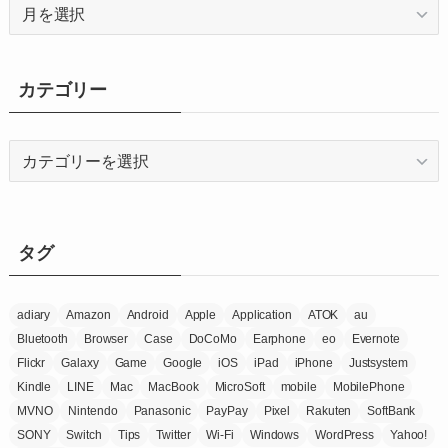
ア
ー
カ
イ
カテゴリー
ブ
カ
テ
ゴ
リ
ー
タグ
adiary
Amazon
Android
Apple
Application
ATOK
au
Bluetooth
Browser
Case
DoCoMo
Earphone
eo
Evernote
Flickr
Galaxy
Game
Google
iOS
iPad
iPhone
Justsystem
Kindle
LINE
Mac
MacBook
MicroSoft
mobile
MobilePhone
MVNO
Nintendo
Panasonic
PayPay
Pixel
Rakuten
SoftBank
SONY
Switch
Tips
Twitter
Wi-Fi
Windows
WordPress
Yahoo!