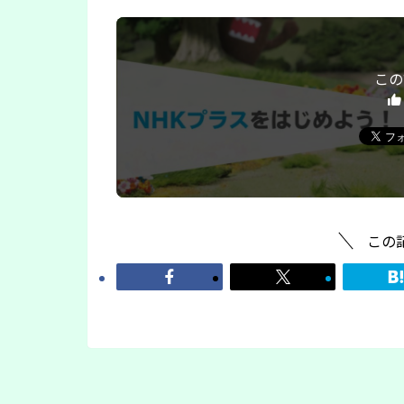
この
この