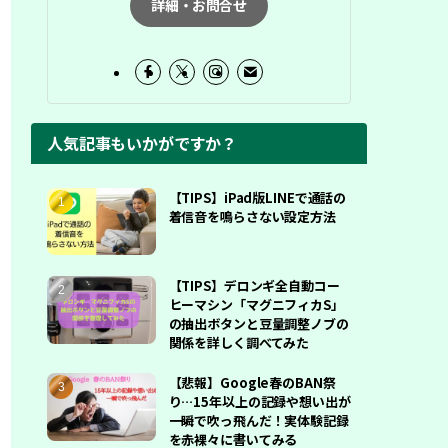
詳細・お問合せ
人気記事もいかがですか？
【TIPS】iPad版LINEで通話の
着信音を鳴らさない設定方法
【TIPS】デロンギ全自動コー
ヒーマシン「マグニフィカS」
の抽出ボタンと豆量調整ノブの
関係を詳しく調べてみた
【悲報】Google春のBAN祭
り…15年以上の記録や想い出が
一瞬で吹っ飛んだ！実体験記録
を赤裸々に書いてみる