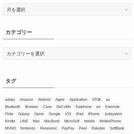
ア
ー
カ
イ
カテゴリー
ブ
カ
テ
ゴ
リ
ー
タグ
adiary
Amazon
Android
Apple
Application
ATOK
au
Bluetooth
Browser
Case
DoCoMo
Earphone
eo
Evernote
Flickr
Galaxy
Game
Google
iOS
iPad
iPhone
Justsystem
Kindle
LINE
Mac
MacBook
MicroSoft
mobile
MobilePhone
MVNO
Nintendo
Panasonic
PayPay
Pixel
Rakuten
SoftBank