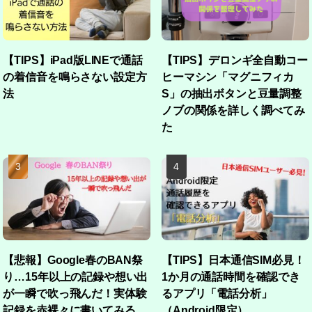
【TIPS】iPad版LINEで通話
【TIPS】デロンギ全自動コー
の着信音を鳴らさない設定方
ヒーマシン「マグニフィカ
法
S」の抽出ボタンと豆量調整
ノブの関係を詳しく調べてみ
た
【悲報】Google春のBAN祭
【TIPS】日本通信SIM必見！
り…15年以上の記録や想い出
1か月の通話時間を確認でき
が一瞬で吹っ飛んだ！実体験
るアプリ「電話分析」
記録を赤裸々に書いてみる
（Android限定）