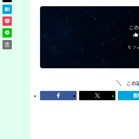
この
この