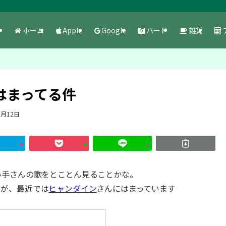
ホーム
Apple
Google
ハード
雑貨
はまってる件
9月12日
い手さんの歌をとことん見ることかな。
たが、最近では
ヒャンダイン
さんにはまっています