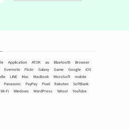
le
Application
ATOK
au
Bluetooth
Browser
Evernote
Flickr
Galaxy
Game
Google
iOS
ndle
LINE
Mac
MacBook
MicroSoft
mobile
Panasonic
PayPay
Pixel
Rakuten
SoftBank
Wi-Fi
Windows
WordPress
Yahoo!
YouTube