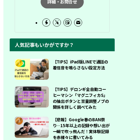
詳細・お問合せ
人気記事もいかがですか？
【TIPS】iPad版LINEで通話の
着信音を鳴らさない設定方法
【TIPS】デロンギ全自動コー
ヒーマシン「マグニフィカS」
の抽出ボタンと豆量調整ノブの
関係を詳しく調べてみた
【悲報】Google春のBAN祭
り…15年以上の記録や想い出が
一瞬で吹っ飛んだ！実体験記録
を赤裸々に書いてみる