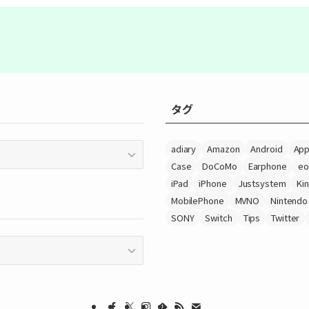
タグ
adiary
Amazon
Android
App
Case
DoCoMo
Earphone
eo
iPad
iPhone
Justsystem
Ki
MobilePhone
MVNO
Nintendo
SONY
Switch
Tips
Twitter