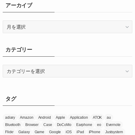
アーカイブ
ア
ー
カ
イ
カテゴリー
ブ
カ
テ
ゴ
リ
ー
タグ
adiary
Amazon
Android
Apple
Application
ATOK
au
Bluetooth
Browser
Case
DoCoMo
Earphone
eo
Evernote
Flickr
Galaxy
Game
Google
iOS
iPad
iPhone
Justsystem