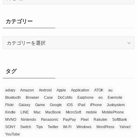
ー
カ
イ
カテゴリー
ブ
カ
テ
ゴ
リ
ー
タグ
adiary
Amazon
Android
Apple
Application
ATOK
au
Bluetooth
Browser
Case
DoCoMo
Earphone
eo
Evernote
Flickr
Galaxy
Game
Google
iOS
iPad
iPhone
Justsystem
Kindle
LINE
Mac
MacBook
MicroSoft
mobile
MobilePhone
MVNO
Nintendo
Panasonic
PayPay
Pixel
Rakuten
SoftBank
SONY
Switch
Tips
Twitter
Wi-Fi
Windows
WordPress
Yahoo!
YouTube