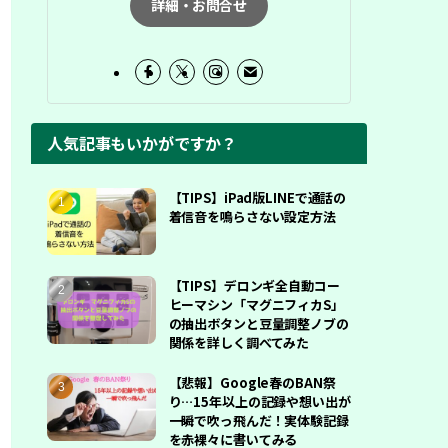
詳細・お問合せ
人気記事もいかがですか？
【TIPS】iPad版LINEで通話の
着信音を鳴らさない設定方法
【TIPS】デロンギ全自動コー
ヒーマシン「マグニフィカS」
の抽出ボタンと豆量調整ノブの
関係を詳しく調べてみた
【悲報】Google春のBAN祭
り…15年以上の記録や想い出が
一瞬で吹っ飛んだ！実体験記録
を赤裸々に書いてみる