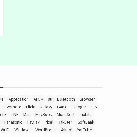
le
Application
ATOK
au
Bluetooth
Browser
Evernote
Flickr
Galaxy
Game
Google
iOS
ndle
LINE
Mac
MacBook
MicroSoft
mobile
Panasonic
PayPay
Pixel
Rakuten
SoftBank
Wi-Fi
Windows
WordPress
Yahoo!
YouTube