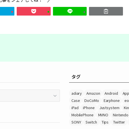
タグ
adiary
Amazon
Android
App
Case
DoCoMo
Earphone
eo
iPad
iPhone
Justsystem
Ki
MobilePhone
MVNO
Nintendo
SONY
Switch
Tips
Twitter