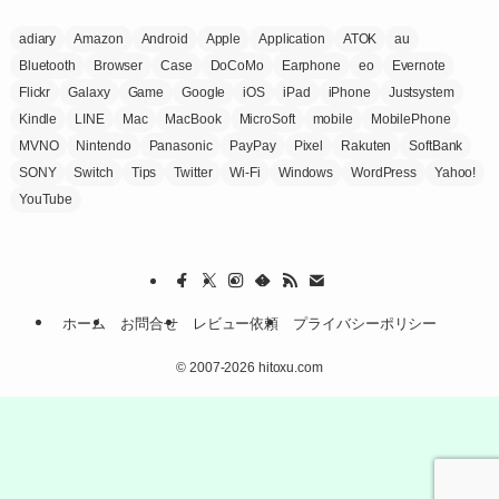
adiary
Amazon
Android
Apple
Application
ATOK
au
Bluetooth
Browser
Case
DoCoMo
Earphone
eo
Evernote
Flickr
Galaxy
Game
Google
iOS
iPad
iPhone
Justsystem
Kindle
LINE
Mac
MacBook
MicroSoft
mobile
MobilePhone
MVNO
Nintendo
Panasonic
PayPay
Pixel
Rakuten
SoftBank
SONY
Switch
Tips
Twitter
Wi-Fi
Windows
WordPress
Yahoo!
YouTube
ホーム
お問合せ
レビュー依頼
プライバシーポリシー
©
2007-2026 hitoxu.com