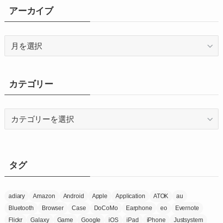
アーカイブ
ア
ー
カ
イ
カテゴリー
ブ
カ
テ
ゴ
リ
ー
タグ
adiary
Amazon
Android
Apple
Application
ATOK
au
Bluetooth
Browser
Case
DoCoMo
Earphone
eo
Evernote
Flickr
Galaxy
Game
Google
iOS
iPad
iPhone
Justsystem