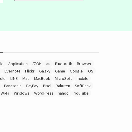
le
Application
ATOK
au
Bluetooth
Browser
Evernote
Flickr
Galaxy
Game
Google
iOS
ndle
LINE
Mac
MacBook
MicroSoft
mobile
Panasonic
PayPay
Pixel
Rakuten
SoftBank
Wi-Fi
Windows
WordPress
Yahoo!
YouTube