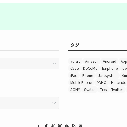
タグ
adiary
Amazon
Android
App
Case
DoCoMo
Earphone
eo
iPad
iPhone
Justsystem
Ki
MobilePhone
MVNO
Nintendo
SONY
Switch
Tips
Twitter