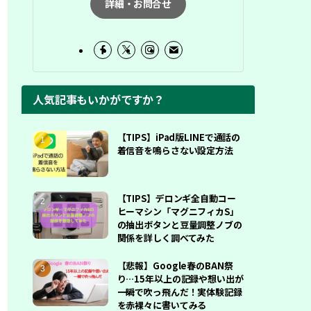
詳細・お問合せ
人気記事もいかがですか？
【TIPS】iPad版LINEで通話の
着信音を鳴らさない設定方法
【TIPS】デロンギ全自動コー
ヒーマシン「マグニフィカS」
の抽出ボタンと豆量調整ノブの
関係を詳しく調べてみた
【悲報】Google春のBAN祭
り…15年以上の記録や想い出が
一瞬で吹っ飛んだ！実体験記録
を赤裸々に書いてみる