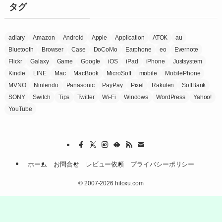
ー
タグ
adiary
Amazon
Android
Apple
Application
ATOK
au
Bluetooth
Browser
Case
DoCoMo
Earphone
eo
Evernote
Flickr
Galaxy
Game
Google
iOS
iPad
iPhone
Justsystem
Kindle
LINE
Mac
MacBook
MicroSoft
mobile
MobilePhone
MVNO
Nintendo
Panasonic
PayPay
Pixel
Rakuten
SoftBank
SONY
Switch
Tips
Twitter
Wi-Fi
Windows
WordPress
Yahoo!
YouTube
ホーム
お問合せ
レビュー依頼
プライバシーポリシー
©
2007-2026 hitoxu.com