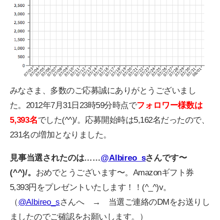
みなさま、多数のご応募誠にありがとうございまし
た。2012年7月31日23時59分時点で
フォロワー様数は
5,393名
でした(^^)/。応募開始時は5,162名だったので、
231名の増加となりました。
見事当選されたのは……
@Albireo_s
さんです〜
(^^)/。
おめでとうございます〜。Amazonギフト券
5,393円をプレゼントいたします！！(^_^)v。
（
@Albireo_s
さんへ → 当選ご連絡のDMをお送りし
ましたのでご確認をお願いします。）