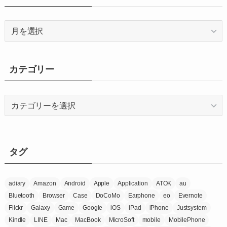
ア
ー
カ
イ
カテゴリー
ブ
カ
テ
ゴ
リ
ー
タグ
adiary
Amazon
Android
Apple
Application
ATOK
au
Bluetooth
Browser
Case
DoCoMo
Earphone
eo
Evernote
Flickr
Galaxy
Game
Google
iOS
iPad
iPhone
Justsystem
Kindle
LINE
Mac
MacBook
MicroSoft
mobile
MobilePhone