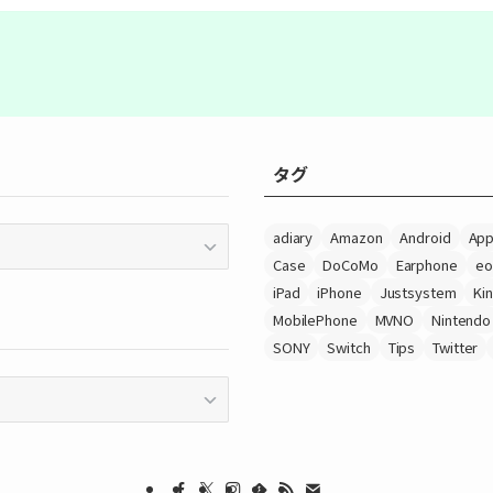
タグ
adiary
Amazon
Android
App
Case
DoCoMo
Earphone
eo
iPad
iPhone
Justsystem
Ki
MobilePhone
MVNO
Nintendo
SONY
Switch
Tips
Twitter