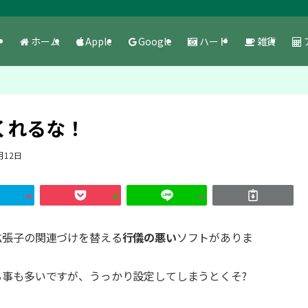
ホーム
Apple
Google
ハード
雑貨
くれるな！
月12日
拡張子の関連づけを替える
行儀の悪い
ソフトがありま
事も多いですが、うっかり設定してしまうとくそ?