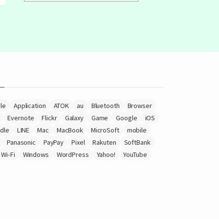
le
Application
ATOK
au
Bluetooth
Browser
Evernote
Flickr
Galaxy
Game
Google
iOS
ndle
LINE
Mac
MacBook
MicroSoft
mobile
Panasonic
PayPay
Pixel
Rakuten
SoftBank
Wi-Fi
Windows
WordPress
Yahoo!
YouTube