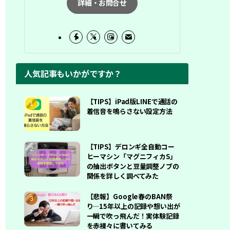
詳細・お問合せ
人気記事もいかがですか？
【TIPS】iPad版LINEで通話の
着信音を鳴らさない設定方法
【TIPS】デロンギ全自動コー
ヒーマシン「マグニフィカS」
の抽出ボタンと豆量調整ノブの
関係を詳しく調べてみた
【悲報】Google春のBAN祭
り…15年以上の記録や想い出が
一瞬で吹っ飛んだ！実体験記録
を赤裸々に書いてみる