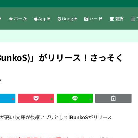
ホーム
Apple
Google
ハード
雑貨
iBunkoS)」がリリース！さっそく
日
気が高いi文庫が後継アプリとして
iBunkoS
がリリース