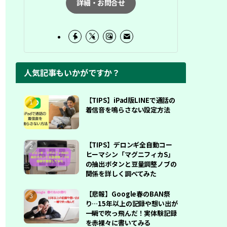
詳細・お問合せ
人気記事もいかがですか？
【TIPS】iPad版LINEで通話の
着信音を鳴らさない設定方法
【TIPS】デロンギ全自動コー
ヒーマシン「マグニフィカS」
の抽出ボタンと豆量調整ノブの
関係を詳しく調べてみた
【悲報】Google春のBAN祭
り…15年以上の記録や想い出が
一瞬で吹っ飛んだ！実体験記録
を赤裸々に書いてみる