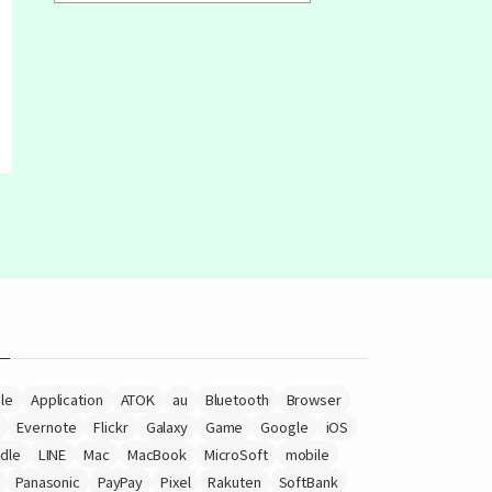
le
Application
ATOK
au
Bluetooth
Browser
Evernote
Flickr
Galaxy
Game
Google
iOS
ndle
LINE
Mac
MacBook
MicroSoft
mobile
Panasonic
PayPay
Pixel
Rakuten
SoftBank