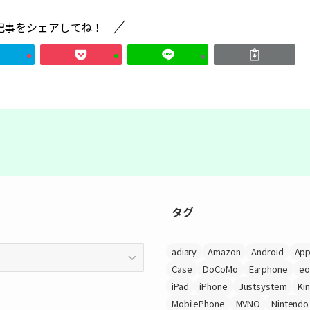
記事をシェアしてね！
タグ
adiary
Amazon
Android
App
Case
DoCoMo
Earphone
eo
iPad
iPhone
Justsystem
Ki
MobilePhone
MVNO
Nintendo