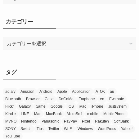
ー
カ
イ
カテゴリー
ブ
カ
テ
ゴ
リ
ー
タグ
adiary
Amazon
Android
Apple
Application
ATOK
au
Bluetooth
Browser
Case
DoCoMo
Earphone
eo
Evernote
Flickr
Galaxy
Game
Google
iOS
iPad
iPhone
Justsystem
Kindle
LINE
Mac
MacBook
MicroSoft
mobile
MobilePhone
MVNO
Nintendo
Panasonic
PayPay
Pixel
Rakuten
SoftBank
SONY
Switch
Tips
Twitter
Wi-Fi
Windows
WordPress
Yahoo!
YouTube