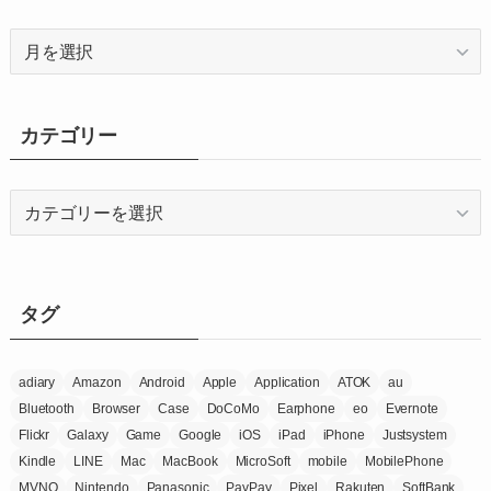
ア
ー
カ
イ
カテゴリー
ブ
カ
テ
ゴ
リ
ー
タグ
adiary
Amazon
Android
Apple
Application
ATOK
au
Bluetooth
Browser
Case
DoCoMo
Earphone
eo
Evernote
Flickr
Galaxy
Game
Google
iOS
iPad
iPhone
Justsystem
Kindle
LINE
Mac
MacBook
MicroSoft
mobile
MobilePhone
MVNO
Nintendo
Panasonic
PayPay
Pixel
Rakuten
SoftBank