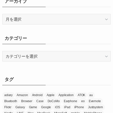
アーカイブ
ア
ー
カ
イ
カテゴリー
ブ
カ
テ
ゴ
リ
ー
タグ
adiary
Amazon
Android
Apple
Application
ATOK
au
Bluetooth
Browser
Case
DoCoMo
Earphone
eo
Evernote
Flickr
Galaxy
Game
Google
iOS
iPad
iPhone
Justsystem