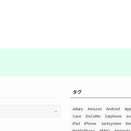
タグ
adiary
Amazon
Android
App
Case
DoCoMo
Earphone
eo
iPad
iPhone
Justsystem
Ki
MobilePhone
MVNO
Nintendo