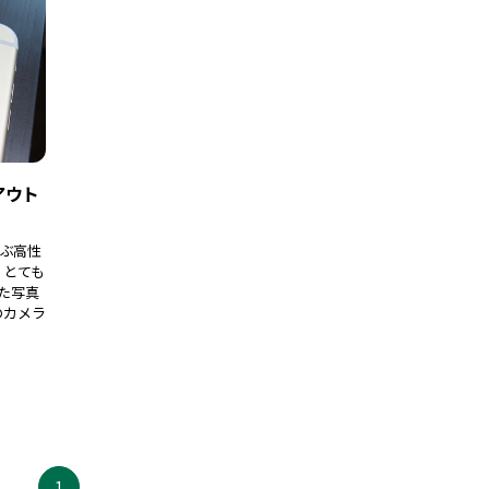
のアウト
呼ぶ高性
、とても
れた写真
のカメラ
1