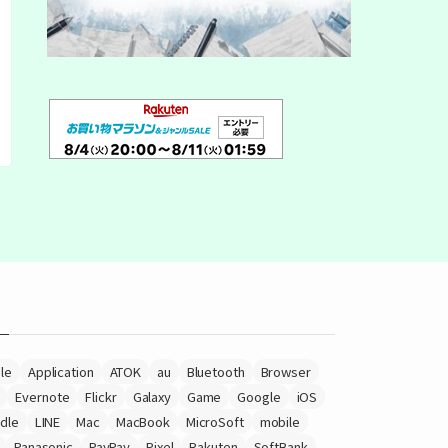
le
Application
ATOK
au
Bluetooth
Browser
Evernote
Flickr
Galaxy
Game
Google
iOS
ndle
LINE
Mac
MacBook
MicroSoft
mobile
Panasonic
PayPay
Pixel
Rakuten
SoftBank