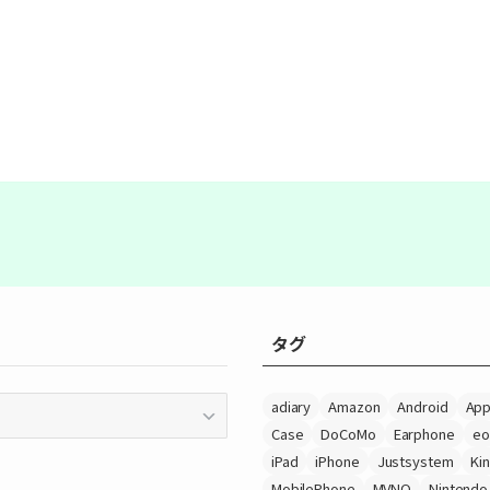
タグ
adiary
Amazon
Android
App
Case
DoCoMo
Earphone
eo
iPad
iPhone
Justsystem
Ki
MobilePhone
MVNO
Nintendo