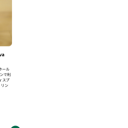
va
ホール
インで利
ィスプ
ホ リン