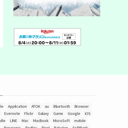
le
Application
ATOK
au
Bluetooth
Browser
Evernote
Flickr
Galaxy
Game
Google
iOS
ndle
LINE
Mac
MacBook
MicroSoft
mobile
Panasonic
PayPay
Pixel
Rakuten
SoftBank