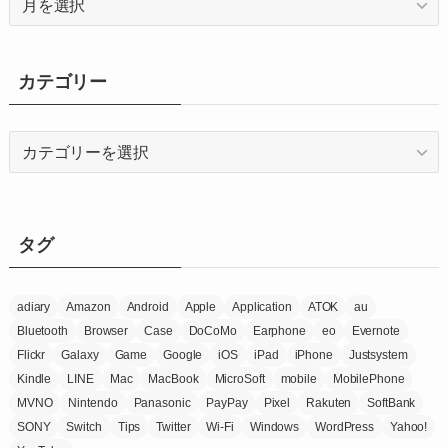
ー
カ
イ
カテゴリー
ブ
カ
テ
ゴ
リ
ー
タグ
adiary
Amazon
Android
Apple
Application
ATOK
au
Bluetooth
Browser
Case
DoCoMo
Earphone
eo
Evernote
Flickr
Galaxy
Game
Google
iOS
iPad
iPhone
Justsystem
Kindle
LINE
Mac
MacBook
MicroSoft
mobile
MobilePhone
MVNO
Nintendo
Panasonic
PayPay
Pixel
Rakuten
SoftBank
SONY
Switch
Tips
Twitter
Wi-Fi
Windows
WordPress
Yahoo!