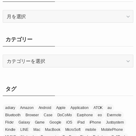
ア
ー
カ
イ
カテゴリー
ブ
カ
テ
ゴ
リ
ー
タグ
adiary
Amazon
Android
Apple
Application
ATOK
au
Bluetooth
Browser
Case
DoCoMo
Earphone
eo
Evernote
Flickr
Galaxy
Game
Google
iOS
iPad
iPhone
Justsystem
Kindle
LINE
Mac
MacBook
MicroSoft
mobile
MobilePhone