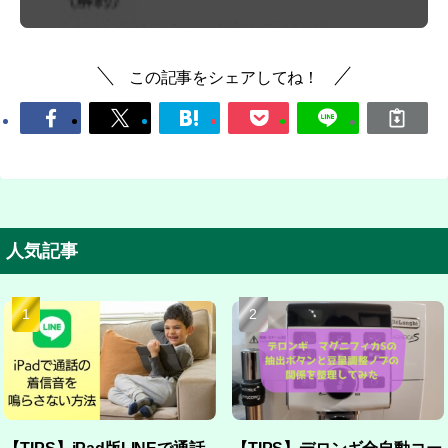
この記事をシェアしてね！
人気記事
【TIPS】iPad版LINEで通話
【TIPS】デロンギ全自動コー