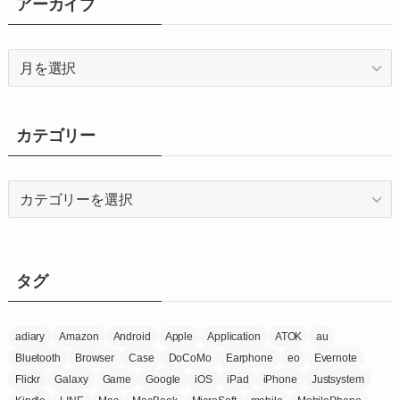
アーカイブ
ア
ー
カ
イ
カテゴリー
ブ
カ
テ
ゴ
リ
ー
タグ
adiary
Amazon
Android
Apple
Application
ATOK
au
Bluetooth
Browser
Case
DoCoMo
Earphone
eo
Evernote
Flickr
Galaxy
Game
Google
iOS
iPad
iPhone
Justsystem