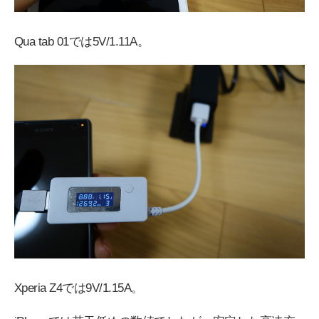
Qua tab 01では5V/1.11A。
Xperia Z4では9V/1.15A。