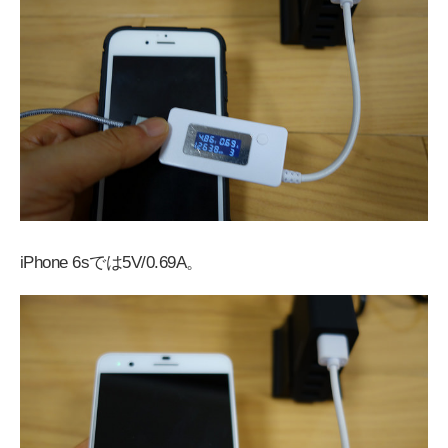
iPhone 6sでは5V/0.69A。