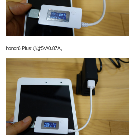
honor6 Plusでは5V/0.87A。