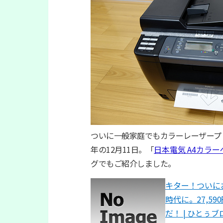
ついに一般家庭でもカラーレーザープ
年の12月11日。「
日本電気 A4カラーページ
グでもご紹介しました。
キター！ついに
時代に。27,59
だ！ | ひとぅブ