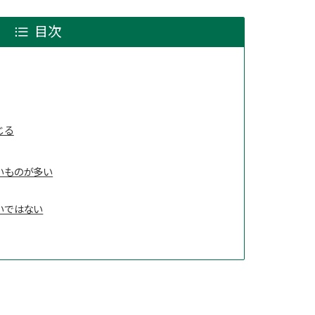
目次
じる
いものが多い
いではない