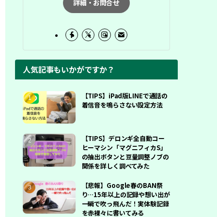
詳細・お問合せ
人気記事もいかがですか？
【TIPS】iPad版LINEで通話の
着信音を鳴らさない設定方法
【TIPS】デロンギ全自動コー
ヒーマシン「マグニフィカS」
の抽出ボタンと豆量調整ノブの
関係を詳しく調べてみた
【悲報】Google春のBAN祭
り…15年以上の記録や想い出が
一瞬で吹っ飛んだ！実体験記録
を赤裸々に書いてみる