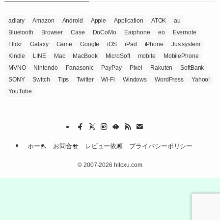
adiary
Amazon
Android
Apple
Application
ATOK
au
Bluetooth
Browser
Case
DoCoMo
Earphone
eo
Evernote
Flickr
Galaxy
Game
Google
iOS
iPad
iPhone
Justsystem
Kindle
LINE
Mac
MacBook
MicroSoft
mobile
MobilePhone
MVNO
Nintendo
Panasonic
PayPay
Pixel
Rakuten
SoftBank
SONY
Switch
Tips
Twitter
Wi-Fi
Windows
WordPress
Yahoo!
YouTube
ホーム
お問合せ
レビュー依頼
プライバシーポリシー
©
2007-2026 hitoxu.com