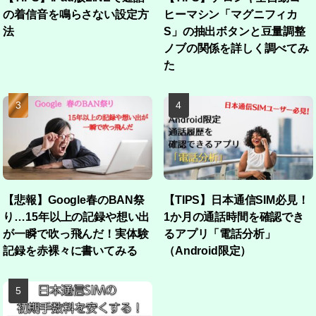
の着信音を鳴らさない設定方
ヒーマシン「マグニフィカ
法
S」の抽出ボタンと豆量調整
ノブの関係を詳しく調べてみ
た
【悲報】Google春のBAN祭
【TIPS】日本通信SIM必見！
り…15年以上の記録や想い出
1か月の通話時間を確認でき
が一瞬で吹っ飛んだ！実体験
るアプリ「電話分析」
記録を赤裸々に書いてみる
（Android限定）