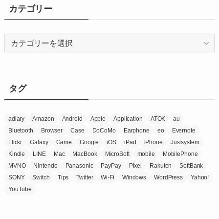
イ
カテゴリー
ブ
カ
テ
ゴ
リ
ー
タグ
adiary
Amazon
Android
Apple
Application
ATOK
au
Bluetooth
Browser
Case
DoCoMo
Earphone
eo
Evernote
Flickr
Galaxy
Game
Google
iOS
iPad
iPhone
Justsystem
Kindle
LINE
Mac
MacBook
MicroSoft
mobile
MobilePhone
MVNO
Nintendo
Panasonic
PayPay
Pixel
Rakuten
SoftBank
SONY
Switch
Tips
Twitter
Wi-Fi
Windows
WordPress
Yahoo!
YouTube