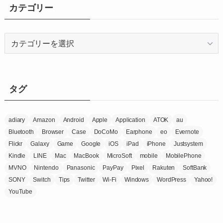
イ
カテゴリー
ブ
カ
テ
ゴ
リ
ー
タグ
adiary
Amazon
Android
Apple
Application
ATOK
au
Bluetooth
Browser
Case
DoCoMo
Earphone
eo
Evernote
Flickr
Galaxy
Game
Google
iOS
iPad
iPhone
Justsystem
Kindle
LINE
Mac
MacBook
MicroSoft
mobile
MobilePhone
MVNO
Nintendo
Panasonic
PayPay
Pixel
Rakuten
SoftBank
SONY
Switch
Tips
Twitter
Wi-Fi
Windows
WordPress
Yahoo!
YouTube