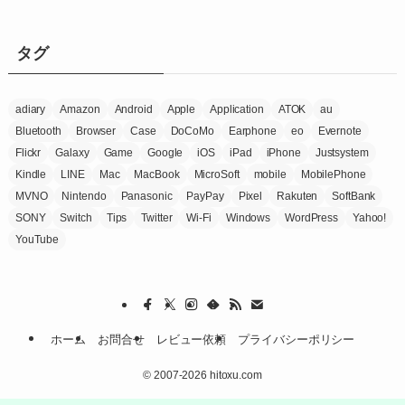
ゴ
リ
ー
タグ
adiary
Amazon
Android
Apple
Application
ATOK
au
Bluetooth
Browser
Case
DoCoMo
Earphone
eo
Evernote
Flickr
Galaxy
Game
Google
iOS
iPad
iPhone
Justsystem
Kindle
LINE
Mac
MacBook
MicroSoft
mobile
MobilePhone
MVNO
Nintendo
Panasonic
PayPay
Pixel
Rakuten
SoftBank
SONY
Switch
Tips
Twitter
Wi-Fi
Windows
WordPress
Yahoo!
YouTube
ホーム
お問合せ
レビュー依頼
プライバシーポリシー
©
2007-2026 hitoxu.com