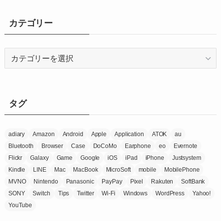
カ
イ
カテゴリー
ブ
カ
テ
ゴ
リ
ー
タグ
adiary
Amazon
Android
Apple
Application
ATOK
au
Bluetooth
Browser
Case
DoCoMo
Earphone
eo
Evernote
Flickr
Galaxy
Game
Google
iOS
iPad
iPhone
Justsystem
Kindle
LINE
Mac
MacBook
MicroSoft
mobile
MobilePhone
MVNO
Nintendo
Panasonic
PayPay
Pixel
Rakuten
SoftBank
SONY
Switch
Tips
Twitter
Wi-Fi
Windows
WordPress
Yahoo!
YouTube