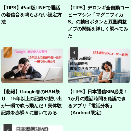
【TIPS】iPad版LINEで通話
【TIPS】デロンギ全自動コー
の着信音を鳴らさない設定方
ヒーマシン「マグニフィカ
法
S」の抽出ボタンと豆量調整
ノブの関係を詳しく調べてみ
た
【悲報】Google春のBAN祭
【TIPS】日本通信SIM必見！
り…15年以上の記録や想い出
1か月の通話時間を確認でき
が一瞬で吹っ飛んだ！実体験
るアプリ「電話分析」
記録を赤裸々に書いてみる
（Android限定）