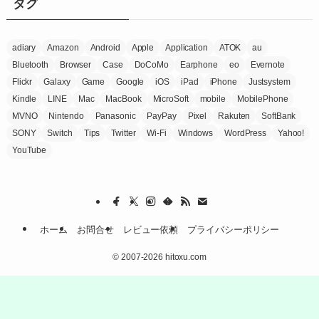
ー
タグ
adiary
Amazon
Android
Apple
Application
ATOK
au
Bluetooth
Browser
Case
DoCoMo
Earphone
eo
Evernote
Flickr
Galaxy
Game
Google
iOS
iPad
iPhone
Justsystem
Kindle
LINE
Mac
MacBook
MicroSoft
mobile
MobilePhone
MVNO
Nintendo
Panasonic
PayPay
Pixel
Rakuten
SoftBank
SONY
Switch
Tips
Twitter
Wi-Fi
Windows
WordPress
Yahoo!
YouTube
ホーム
お問合せ
レビュー依頼
プライバシーポリシー
©
2007-2026 hitoxu.com