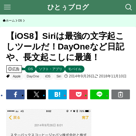
ひとぅブログ
ホーム
OS
【iOS8】Siriは最強の文字起こ
しツールだ！DayOneなど日記
や、長文起こしに最適！
広告
OS
ソフト・アプリ
モバイル
2014年9月26日
2018年11月10日
Apple
DayOne
iOS
Siri