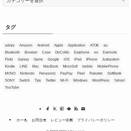
テ
ゴ
リ
ー
タグ
adiary
Amazon
Android
Apple
Application
ATOK
au
Bluetooth
Browser
Case
DoCoMo
Earphone
eo
Evernote
Flickr
Galaxy
Game
Google
iOS
iPad
iPhone
Justsystem
Kindle
LINE
Mac
MacBook
MicroSoft
mobile
MobilePhone
MVNO
Nintendo
Panasonic
PayPay
Pixel
Rakuten
SoftBank
SONY
Switch
Tips
Twitter
Wi-Fi
Windows
WordPress
Yahoo!
YouTube
ホーム
お問合せ
レビュー依頼
プライバシーポリシー