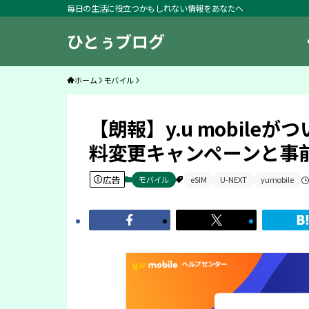
毎日の生活に役立つかもしれない情報をあなたへ
ひとぅブログ
ホーム
モバイル
【朗報】y.u mobile
料変更キャンペーンと事
広告
モバイル
eSIM
U-NEXT
yumobile