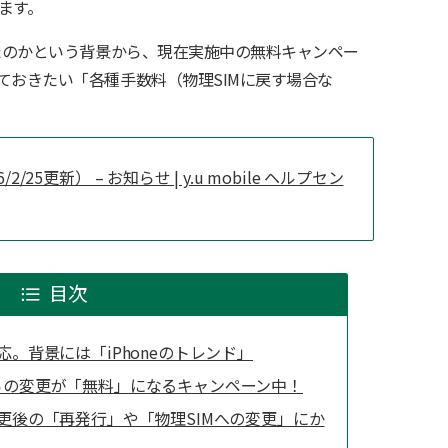
ます。
ったのかという背景から、現在実施中の無料キャンペー
ておきたい「各種手数料（物理SIMに戻す場合な
/25更新） – お知らせ | y.u mobile ヘルプセン
目次
対応。背景には「iPhoneのトレンド」
Mからの変更が「無料」になるキャンペーン中！
M変更後の「再発行」や「物理SIMへの変更」にか