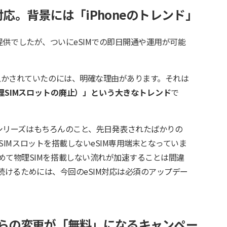
M対応。背景には「iPhoneのトレンド」
のみの提供でしたが、ついにeSIMでの即日開通や運用が可能
ら急かされていたのには、明確な理由があります。それは
理SIMスロットの廃止）」という大きなトレンド
で
7」シリーズはもちろんのこと、先日発表されたばかりの
物理SIMスロットを搭載しないeSIM専用端末となっていま
めて物理SIMを搭載しない流れが加速することは間違
使い続けるためには、今回のeSIM対応は必須のアップデー
Mからの変更が「無料」になるキャンペー