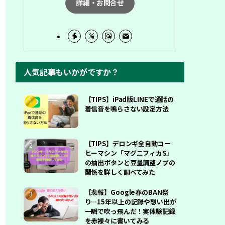
詳細・お問合せ
人気記事もいかがですか？
【TIPS】iPad版LINEで通話の
着信音を鳴らさない設定方法
【TIPS】デロンギ全自動コー
ヒーマシン「マグニフィカS」
の抽出ボタンと豆量調整ノブの
関係を詳しく調べてみた
【悲報】Google春のBAN祭
り…15年以上の記録や想い出が
一瞬で吹っ飛んだ！実体験記録
を赤裸々に書いてみる