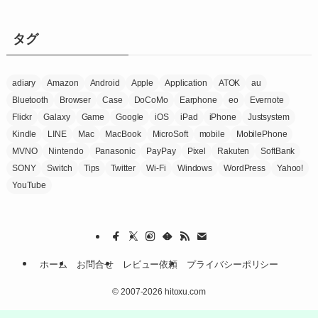
ゴ
リ
ー
タグ
adiary
Amazon
Android
Apple
Application
ATOK
au
Bluetooth
Browser
Case
DoCoMo
Earphone
eo
Evernote
Flickr
Galaxy
Game
Google
iOS
iPad
iPhone
Justsystem
Kindle
LINE
Mac
MacBook
MicroSoft
mobile
MobilePhone
MVNO
Nintendo
Panasonic
PayPay
Pixel
Rakuten
SoftBank
SONY
Switch
Tips
Twitter
Wi-Fi
Windows
WordPress
Yahoo!
YouTube
ホーム
お問合せ
レビュー依頼
プライバシーポリシー
©
2007-2026 hitoxu.com