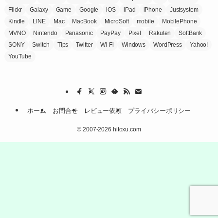
Flickr
Galaxy
Game
Google
iOS
iPad
iPhone
Justsystem
Kindle
LINE
Mac
MacBook
MicroSoft
mobile
MobilePhone
MVNO
Nintendo
Panasonic
PayPay
Pixel
Rakuten
SoftBank
SONY
Switch
Tips
Twitter
Wi-Fi
Windows
WordPress
Yahoo!
YouTube
ホーム
お問合せ
レビュー依頼
プライバシーポリシー
©
2007-2026 hitoxu.com